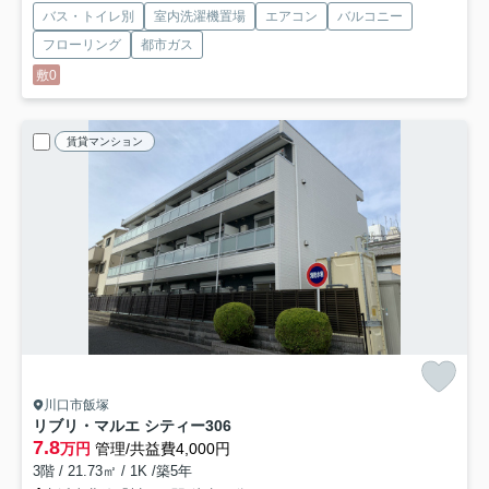
バス・トイレ別
室内洗濯機置場
エアコン
バルコニー
フローリング
都市ガス
敷0
賃貸マンション
川口市飯塚
リブリ・マルエ シティー
306
7.8
万円
管理/共益費4,000円
3階 / 21.73㎡ / 1K /築5年