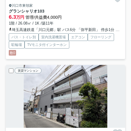
川口市東領家
グランシャリオ
103
6.3
万円
管理/共益費4,000円
1階 / 26.08㎡ / 1K /築11年
埼玉高速鉄道「川口元郷」駅 バス6分 「弥平新田」 停歩1分
京浜東
バス・トイレ別
室内洗濯機置場
エアコン
フローリング
駐輪場
TVモニタ付インターホン
敷0
賃貸マンション