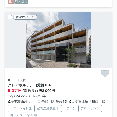
礼0
即入居可
賃貸マンション
川口市元郷
クレアポルテ川口元郷
104
9.1
万円
管理/共益費8,000円
1階 / 24.22㎡ / 1K /築3年
埼玉高速鉄道「川口元郷」駅 徒歩4分
京浜東北線「川口」駅 徒歩20分
バス・トイレ別
室内洗濯機置場
エアコン
フローリング
都市ガス
駐輪場