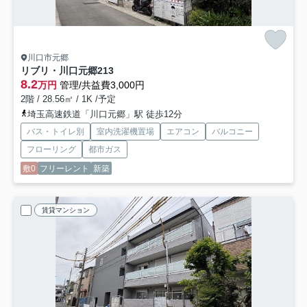
川口市元郷
リブリ・川口元郷
213
8.2
万円
管理/共益費3,000円
2階 / 28.56㎡ / 1K /予定
埼玉高速鉄道「川口元郷」駅 徒歩12分
バス・トイレ別
室内洗濯機置場
エアコン
バルコニー
フローリング
都市ガス
敷0
フリーレント
新築
賃貸マンション