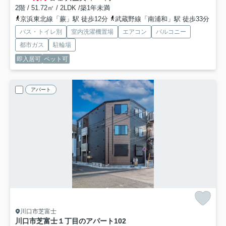
2階 / 51.72㎡ / 2LDK /築1年未満
京浜東北線「蕨」駅 徒歩12分
武蔵野線「南浦和」駅 徒歩33分
バス・トイレ別
室内洗濯機置場
エアコン
バルコニー
都市ガス
駐輪場
即入居可
ペット可
アパート
川口市芝富士
川口市芝富士１丁目のアパート
102