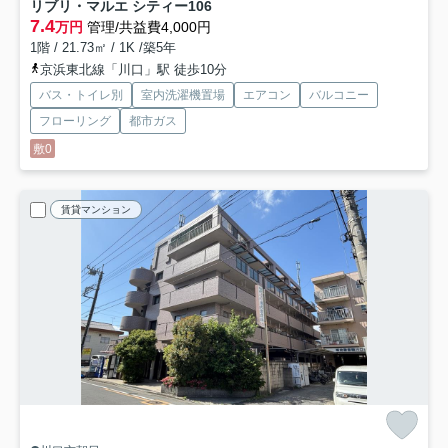
リブリ・マルエ シティー
106
7.4
万円
管理/共益費4,000円
1階 / 21.73㎡ / 1K /築5年
京浜東北線「川口」駅 徒歩10分
バス・トイレ別
室内洗濯機置場
エアコン
バルコニー
フローリング
都市ガス
敷0
賃貸マンション