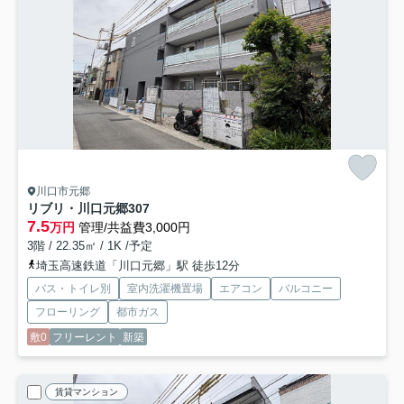
川口市元郷
リブリ・川口元郷
307
7.5
万円
管理/共益費3,000円
3階 / 22.35㎡ / 1K /予定
埼玉高速鉄道「川口元郷」駅 徒歩12分
バス・トイレ別
室内洗濯機置場
エアコン
バルコニー
フローリング
都市ガス
敷0
フリーレント
新築
賃貸マンション