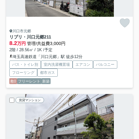
川口市元郷
リブリ・川口元郷
211
8.2
万円
管理/共益費3,000円
2階 / 28.56㎡ / 1K /予定
埼玉高速鉄道「川口元郷」駅 徒歩12分
バス・トイレ別
室内洗濯機置場
エアコン
バルコニー
フローリング
都市ガス
敷0
フリーレント
新築
賃貸マンション