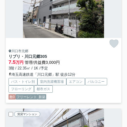
川口市元郷
リブリ・川口元郷
305
7.5
万円
管理/共益費3,000円
3階 / 22.35㎡ / 1K /予定
埼玉高速鉄道「川口元郷」駅 徒歩12分
バス・トイレ別
室内洗濯機置場
エアコン
バルコニー
フローリング
都市ガス
敷0
フリーレント
新築
賃貸マンション