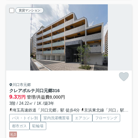
賃貸マンション
川口市元郷
クレアポルテ川口元郷
316
9.3
万円
管理/共益費8,000円
3階 / 24.22㎡ / 1K /築3年
埼玉高速鉄道「川口元郷」駅 徒歩4分
京浜東北線「川口」駅 徒歩20分
バス・トイレ別
室内洗濯機置場
エアコン
フローリング
都市ガス
駐輪場
礼0