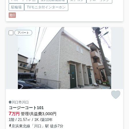
駐輪場
TVモニタ付インターホン
敷0
アパート
川口市川口
コージーコート
101
7
万円
管理/共益費3,000円
1階 / 21.57㎡ / 1K /築10年
京浜東北線「川口」駅 徒歩7分