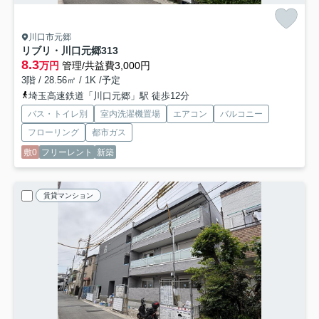
川口市元郷
リブリ・川口元郷
313
8.3
万円
管理/共益費3,000円
3階 / 28.56㎡ / 1K /予定
埼玉高速鉄道「川口元郷」駅 徒歩12分
バス・トイレ別
室内洗濯機置場
エアコン
バルコニー
フローリング
都市ガス
敷0
フリーレント
新築
賃貸マンション