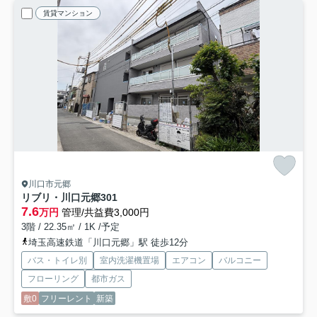
賃貸マンション
川口市元郷
リブリ・川口元郷
301
7.6
万円
管理/共益費3,000円
3階 / 22.35㎡ / 1K /予定
埼玉高速鉄道「川口元郷」駅 徒歩12分
バス・トイレ別
室内洗濯機置場
エアコン
バルコニー
フローリング
都市ガス
敷0
フリーレント
新築