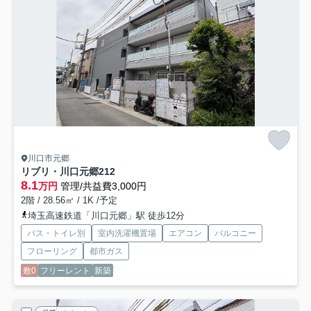
川口市元郷
リブリ・川口元郷
212
8.1
万円
管理/共益費3,000円
2階 / 28.56㎡ / 1K /予定
埼玉高速鉄道「川口元郷」駅 徒歩12分
バス・トイレ別
室内洗濯機置場
エアコン
バルコニー
フローリング
都市ガス
敷0
フリーレント
新築