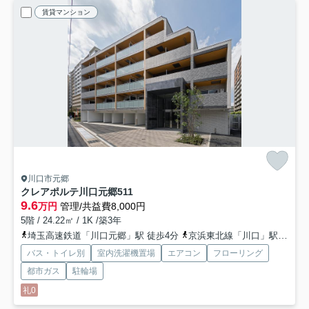
賃貸マンション
川口市元郷
クレアポルテ川口元郷
511
9.6
万円
管理/共益費8,000円
5階 / 24.22㎡ / 1K /築3年
埼玉高速鉄道「川口元郷」駅 徒歩4分
京浜東北線「川口」駅 徒歩20分
バス・トイレ別
室内洗濯機置場
エアコン
フローリング
都市ガス
駐輪場
礼0