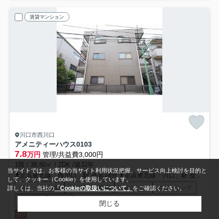
賃貸マンション
川口市西川口
アメニティーハウス
0103
7.8
万円
管理/共益費3,000円
1階 / 38.80㎡ / 2DK /築32年
当サイトでは、お客様の当サイト利用状況把握、サービス向上検討を目的と
京浜東北線「西川口」駅 徒歩14分
京浜東北線「川口」駅 徒歩22分
して、クッキー（Cookie）を使用しています。
バス・トイレ別
室内洗濯機置場
バルコニー
フローリング
詳しくは、当社の
「Cookieの取扱いについて」
をご確認ください。
都市ガス
駐輪場
閉じる
敷0