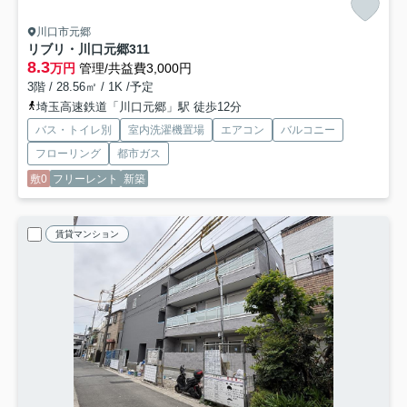
川口市元郷
リブリ・川口元郷
311
8.3
万円
管理/共益費3,000円
3階 / 28.56㎡ / 1K /予定
埼玉高速鉄道「川口元郷」駅 徒歩12分
バス・トイレ別
室内洗濯機置場
エアコン
バルコニー
フローリング
都市ガス
敷0
フリーレント
新築
賃貸マンション