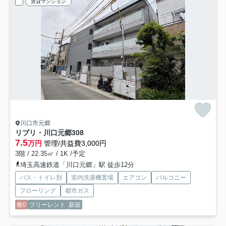
賃貸マンション
川口市元郷
リブリ・川口元郷
308
7.5
万円
管理/共益費3,000円
3階 / 22.35㎡ / 1K /予定
埼玉高速鉄道「川口元郷」駅 徒歩12分
バス・トイレ別
室内洗濯機置場
エアコン
バルコニー
フローリング
都市ガス
敷0
フリーレント
新築