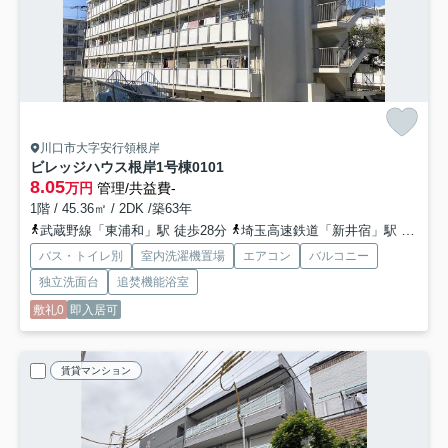
川口市大字安行領根岸
ビレッジハウス根岸1号棟
0101
8.05
万円
管理/共益費-
1階 / 45.36㎡ / 2DK /築63年
武蔵野線「東浦和」駅 徒歩28分
埼玉高速鉄道「新井宿」駅 徒歩38分
バス・トイレ別
室内洗濯機置場
エアコン
バルコニー
独立洗面台
追焚機能浴室
敷礼0
即入居可
賃貸マンション