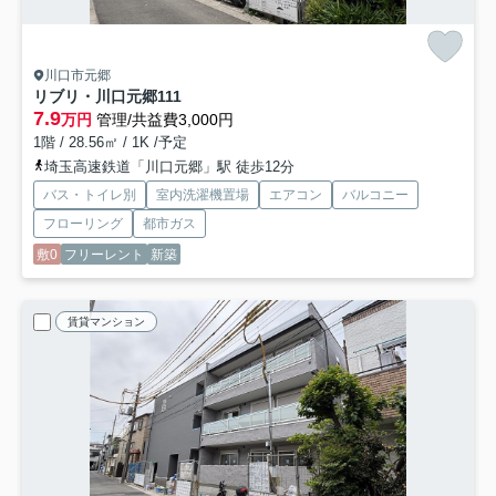
川口市元郷
リブリ・川口元郷
111
7.9
万円
管理/共益費3,000円
1階 / 28.56㎡ / 1K /予定
埼玉高速鉄道「川口元郷」駅 徒歩12分
バス・トイレ別
室内洗濯機置場
エアコン
バルコニー
フローリング
都市ガス
敷0
フリーレント
新築
賃貸マンション