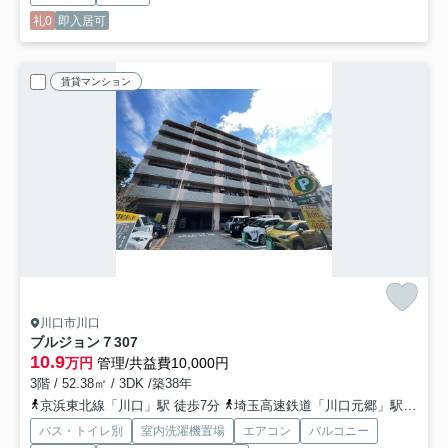
礼0
即入居可
賃貸マンション
川口市川口
ブルジョン７
307
10.9
万円
管理/共益費10,000円
3階 / 52.38㎡ / 3DK /築38年
京浜東北線「川口」駅 徒歩7分
埼玉高速鉄道「川口元郷」駅 徒歩19分
バス・トイレ別
室内洗濯機置場
エアコン
バルコニー