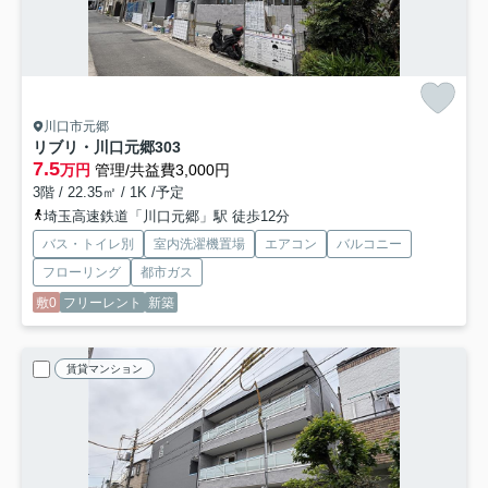
川口市元郷
リブリ・川口元郷
303
7.5
万円
管理/共益費3,000円
3階 / 22.35㎡ / 1K /予定
埼玉高速鉄道「川口元郷」駅 徒歩12分
バス・トイレ別
室内洗濯機置場
エアコン
バルコニー
フローリング
都市ガス
敷0
フリーレント
新築
賃貸マンション