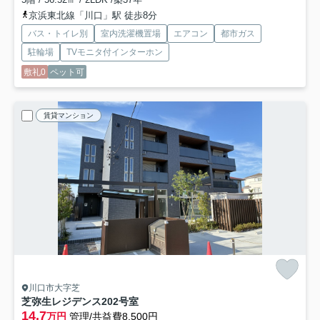
京浜東北線「川口」駅 徒歩8分
バス・トイレ別
室内洗濯機置場
エアコン
都市ガス
駐輪場
TVモニタ付インターホン
敷礼0
ペット可
賃貸マンション
川口市大字芝
芝弥生レジデンス
202号室
14.7
万円
管理/共益費8,500円