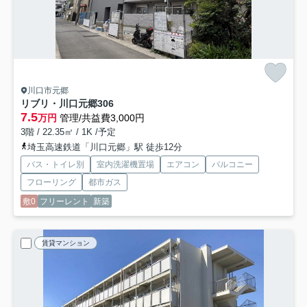
川口市元郷
リブリ・川口元郷
306
7.5
万円
管理/共益費3,000円
3階 / 22.35㎡ / 1K /予定
埼玉高速鉄道「川口元郷」駅 徒歩12分
バス・トイレ別
室内洗濯機置場
エアコン
バルコニー
フローリング
都市ガス
敷0
フリーレント
新築
賃貸マンション