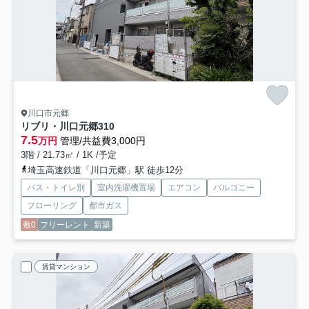
川口市元郷
リブリ・川口元郷
310
7.5
万円
管理/共益費3,000円
3階 / 21.73㎡ / 1K /予定
埼玉高速鉄道「川口元郷」駅 徒歩12分
バス・トイレ別
室内洗濯機置場
エアコン
バルコニー
フローリング
都市ガス
敷0
フリーレント
新築
賃貸マンション