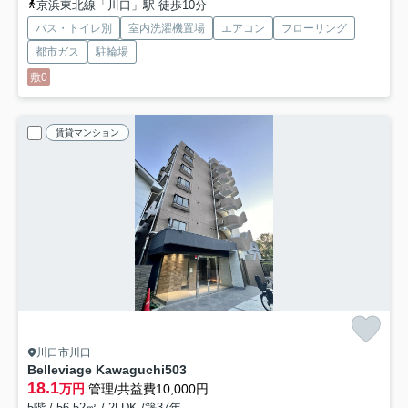
京浜東北線「川口」駅 徒歩10分
バス・トイレ別
室内洗濯機置場
エアコン
フローリング
都市ガス
駐輪場
敷0
賃貸マンション
川口市川口
Belleviage Kawaguchi
503
18.1
万円
管理/共益費10,000円
5階 / 56.52㎡ / 2LDK /築37年