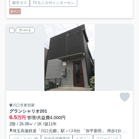
都市ガス
TVモニタ付インターホン
敷礼0
アパート
川口市東領家
グランシャリオ
201
6.5
万円
管理/共益費4,000円
2階 / 26.08㎡ / 1K /築11年
埼玉高速鉄道「川口元郷」駅 バス6分 「弥平新田」 停歩1分
京浜東
バス・トイレ別
室内洗濯機置場
エアコン
フローリング