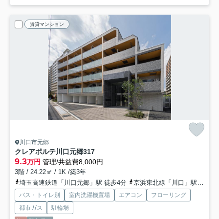
賃貸マンション
川口市元郷
クレアポルテ川口元郷
317
9.3
万円
管理/共益費8,000円
3階 / 24.22㎡ / 1K /築3年
埼玉高速鉄道「川口元郷」駅 徒歩4分
京浜東北線「川口」駅 徒歩20分
バス・トイレ別
室内洗濯機置場
エアコン
フローリング
都市ガス
駐輪場