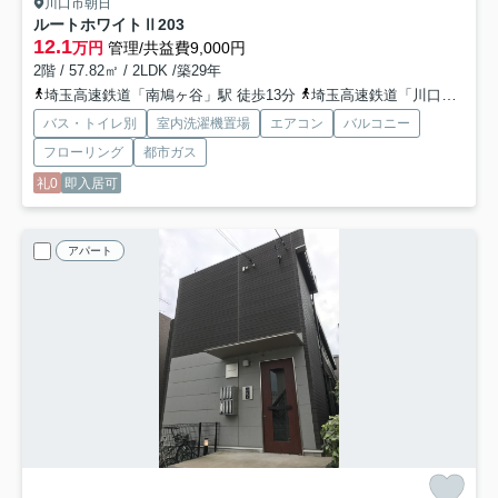
川口市朝日
ルートホワイトⅡ
203
12.1
万円
管理/共益費9,000円
2階 / 57.82㎡ / 2LDK /築29年
埼玉高速鉄道「南鳩ヶ谷」駅 徒歩13分
埼玉高速鉄道「川口元郷」駅 徒歩14分
バス・トイレ別
室内洗濯機置場
エアコン
バルコニー
フローリング
都市ガス
礼0
即入居可
アパート