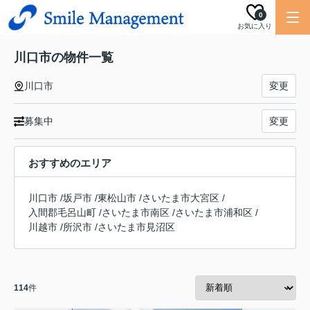
0
お気に入り
川口市の物件一覧
川口市
変更
募集中
変更
おすすめのエリア
川口市
/
坂戸市
/
東松山市
/
さいたま市大宮区
/
入間郡毛呂山町
/
さいたま市南区
/
さいたま市浦和区
/
川越市
/
所沢市
/
さいたま市見沼区
114
件