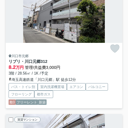
川口市元郷
リブリ・川口元郷
312
8.2
万円
管理/共益費3,000円
3階 / 28.56㎡ / 1K /予定
埼玉高速鉄道「川口元郷」駅 徒歩12分
バス・トイレ別
室内洗濯機置場
エアコン
バルコニー
フローリング
都市ガス
敷0
フリーレント
新築
賃貸マンション