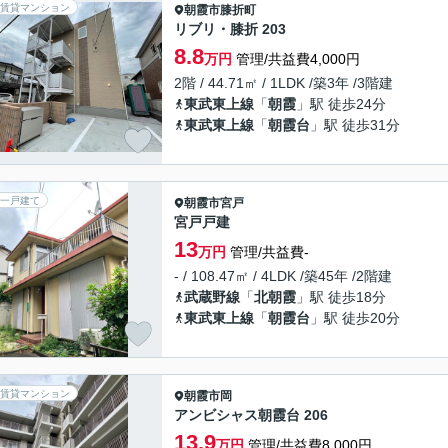
賃貸マンション
朝霞市
膝折町
リブリ・膝折 203
8.8
万円
管理/共益費4,000円
2階 / 44.71㎡ / 1LDK /築3年 /3階建
東武東上線
「
朝霞
」駅 徒歩24分
東武東上線
「
朝霞台
」駅 徒歩31分
一戸建て
朝霞市
宮戸
宮戸戸建
13
万円
管理/共益費-
- / 108.47㎡ / 4LDK /築45年 /2階建
武蔵野線
「
北朝霞
」駅 徒歩18分
東武東上線
「
朝霞台
」駅 徒歩20分
賃貸マンション
朝霞市
岡
アンビシャス朝霞台 206
13.9
万円
管理/共益費8,000円