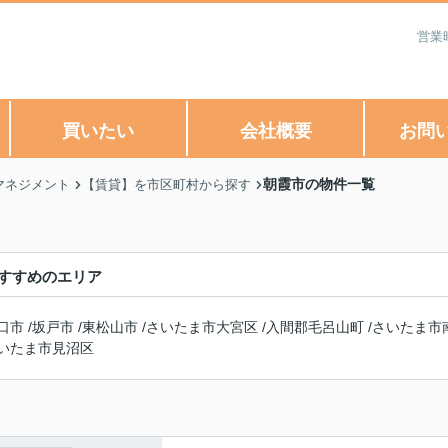
営業
買いたい
会社概要
お問
朝霞市の物件一覧
マネジメント
【賃貸】を市区町村から探す
すすめのエリア
口市
/
坂戸市
/
東松山市
/
さいたま市大宮区
/
入間郡毛呂山町
/
さいたま市
いたま市見沼区