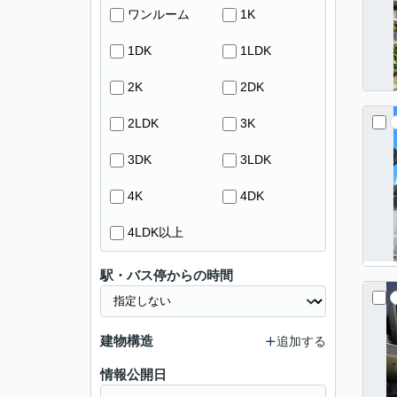
ワンルーム
1K
1DK
1LDK
2K
2DK
2LDK
3K
3DK
3LDK
4K
4DK
4LDK以上
駅・バス停からの時間
建物構造
追加する
情報公開日