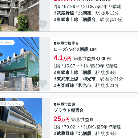
2階 / 57.96㎡ / 2LDK /築7年 /7階建
武蔵野線
「
北朝霞
」駅 徒歩12分
東武東上線
「
朝霞台
」駅 徒歩13分
アパート
朝霞市
根岸台
ローズハイツ朝霞 104
4.1
万円
管理/共益費3,000円
1階 / 15.67㎡ / 1K /築39年 /2階建
東武東上線
「
朝霞
」駅 徒歩8分
東武東上線
「
和光市
」駅 徒歩21分
有楽町線
「
和光市
」駅 徒歩21分
賃貸マンション
朝霞市
西原
プラウド朝霞台
25
万円
管理/共益費-
1階 / 70.02㎡ / 3LDK /築5年 /7階建
武蔵野線
「
北朝霞
」駅 徒歩4分