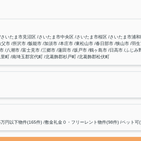
さいたま市見沼区
さいたま市中央区
さいたま市桜区
さいたま市浦
秩父市
所沢市
飯能市
加須市
本庄市
東松山市
春日部市
狭山市
羽
本市
八潮市
富士見市
三郷市
蓮田市
坂戸市
鶴ヶ島市
日高市
ふじみ
上里町
南埼玉郡宮代町
北葛飾郡杉戸町
北葛飾郡松伏町
5万円以下物件(165件)
敷金礼金０・フリーレント物件(98件)
ペット可(