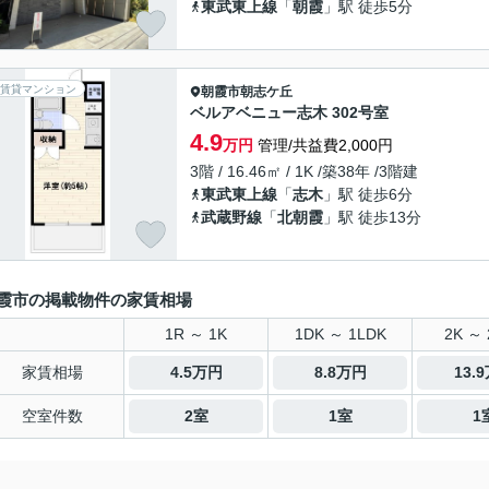
東武東上線
「
朝霞
」駅 徒歩5分
賃貸マンション
朝霞市
朝志ケ丘
ベルアベニュー志木 302号室
4.9
万円
管理/共益費2,000円
3階 / 16.46㎡ / 1K /築38年 /3階建
東武東上線
「
志木
」駅 徒歩6分
武蔵野線
「
北朝霞
」駅 徒歩13分
霞市の掲載物件の家賃相場
1R ～ 1K
1DK ～ 1LDK
2K ～ 
家賃相場
4.5万円
8.8万円
13.
空室件数
2室
1室
1