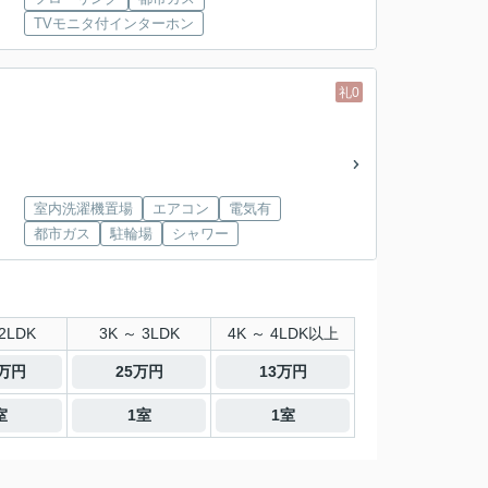
TVモニタ付インターホン
礼0
室内洗濯機置場
エアコン
電気有
都市ガス
駐輪場
シャワー
2LDK
3K ～ 3LDK
4K ～ 4LDK以上
9万円
25万円
13万円
室
1室
1室