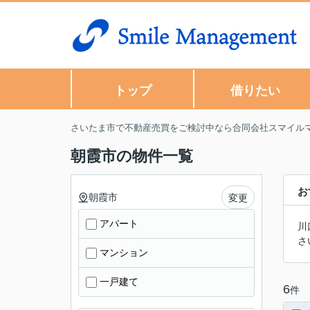
トップ
借りたい
さいたま市で不動産売買をご検討中なら合同会社スマイル
朝霞市の物件一覧
お
朝霞市
変更
アパート
川
さ
マンション
一戸建て
6
件