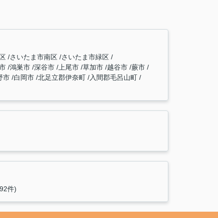
和区
さいたま市南区
さいたま市緑区
生市
鴻巣市
深谷市
上尾市
草加市
越谷市
蕨市
野市
白岡市
北足立郡伊奈町
入間郡毛呂山町
92件)