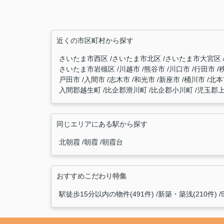
近くの市区町村から探す
さいたま市西区
さいたま市北区
さいたま市大宮区
さいたま市岩槻区
川越市
熊谷市
川口市
行田市
戸田市
入間市
志木市
和光市
新座市
桶川市
北
入間郡越生町
比企郡滑川町
比企郡小川町
児玉郡
同じエリアにある駅から探す
北朝霞
朝霞
朝霞台
おすすめこだわり特集
駅徒歩15分以内の物件(491件)
新築・築浅(210件)