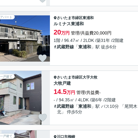
アパート
さいたま市緑区
東浦和
ルミナス東浦和
20
万円
管理/共益費20,000円
1階 / 96.47㎡ / 2LDK /築31年 /2階建
武蔵野線
「
東浦和
」駅 徒歩6分
一戸建て
さいたま市緑区
大字大牧
大牧戸建
14.5
万円
管理/共益費-
- / 94.35㎡ / 4LDK /築6年 /2階建
武蔵野線
「
東浦和
」駅 バス10分 「尾間木
北」 停歩5分
一戸建て
川口市
柳崎