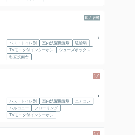
即入居可
バス・トイレ別
室内洗濯機置場
駐輪場
TVモニタ付インターホン
シューズボックス
独立洗面台
礼0
バス・トイレ別
室内洗濯機置場
エアコン
バルコニー
フローリング
TVモニタ付インターホン
礼0