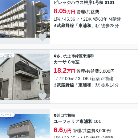
ビレッジハウス根岸1号棟 0101
8.05
万円
管理/共益費-
1階 / 45.36㎡ / 2DK /築63年 /4階建
武蔵野線
「
東浦和
」駅 徒歩28分
一戸建て
さいたま市緑区
東浦和
カーサ C号室
18.2
万円
管理/共益費3,000円
- / 72.00㎡ / 3LDK /新築 /2階建
武蔵野線
「
東浦和
」駅 徒歩14分
アパート
川口市
柳崎
ユーフォリア東浦和 101
6.6
万円
管理/共益費3,000円