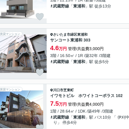
1階 / 22.25㎡ / 1R /新築 /3階建
武蔵野線
「
東浦和
」駅 徒歩13分
賃貸マンション
さいたま市緑区
東浦和
サンコート東浦和 303
4.6
万円
管理/共益費3,000円
3階 / 16.50㎡ / 1R /築32年 /3階建
武蔵野線
「
東浦和
」駅 徒歩5分
賃貸マンション
川口市
芝東町
イワモトビル ホワイトコーポラス 102
7.5
万円
管理/共益費4,000円
1階 / 28.64㎡ / 1DK /築49年 /3階建
武蔵野線
「
東浦和
」駅 バス10分 「 伊刈
り」 停歩4分