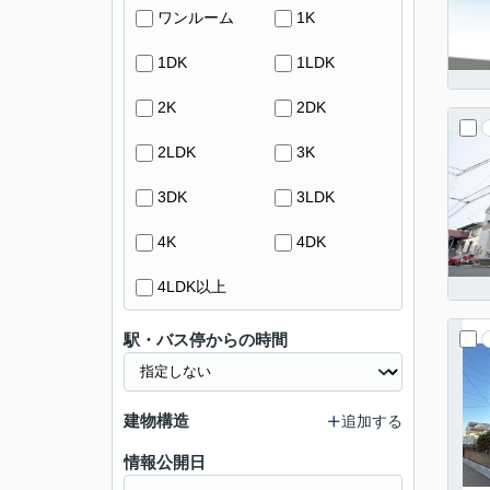
ワンルーム
1K
1DK
1LDK
2K
2DK
2LDK
3K
3DK
3LDK
4K
4DK
4LDK以上
駅・バス停からの時間
建物構造
追加する
情報公開日