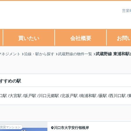
営業
買いたい
会社概要
お問
武蔵野線 東浦和駅
マネジメント
沿線・駅から探す
武蔵野線の物件一覧
すすめの駅
口駅
/
大宮駅
/
坂戸駅
/
川口元郷駅
/
北坂戸駅
/
南浦和駅
/
蕨駅
/
西川口駅
/
賃貸マンション
川口市
大字安行領根岸