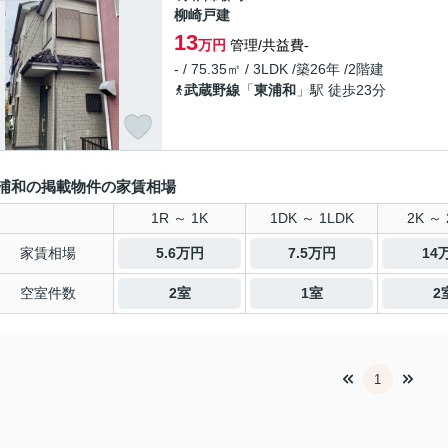
柳崎戸建
13
万円
管理/共益費-
- / 75.35㎡ / 3LDK /築26年 /2階建
武蔵野線
「
東浦和
」駅 徒歩23分
浦和の掲載物件の家賃相場
1R ～ 1K
1DK ～ 1LDK
2K ～ 
家賃相場
5.6万円
7.5万円
14
空室件数
2室
1室
2
1