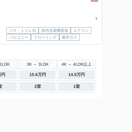
バス・トイレ別
室内洗濯機置場
エアコン
バルコニー
フローリング
都市ガス
2LDK
3K ～ 3LDK
4K ～ 4LDK以上
万円
15.6万円
14.5万円
室
2室
1室