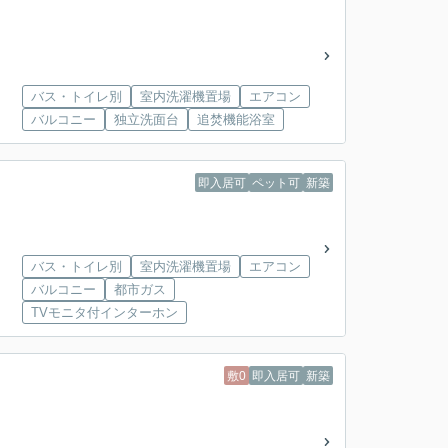
バス・トイレ別
室内洗濯機置場
エアコン
バルコニー
独立洗面台
追焚機能浴室
即入居可
ペット可
新築
バス・トイレ別
室内洗濯機置場
エアコン
バルコニー
都市ガス
TVモニタ付インターホン
敷0
即入居可
新築