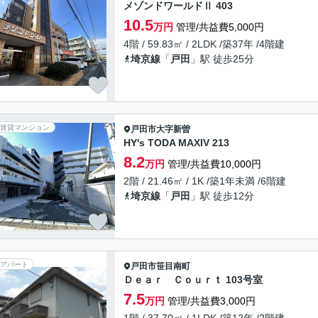
メゾンドワールドⅡ 403
10.5
万円
管理/共益費5,000円
4階 / 59.83㎡ / 2LDK /築37年 /4階建
埼京線
「
戸田
」駅 徒歩25分
賃貸マンション
戸田市
大字新曽
HY's TODA MAXIV 213
8.2
万円
管理/共益費10,000円
2階 / 21.46㎡ / 1K /築1年未満 /6階建
埼京線
「
戸田
」駅 徒歩12分
アパート
戸田市
笹目南町
Ｄｅａｒ Ｃｏｕｒｔ 103号室
7.5
万円
管理/共益費3,000円