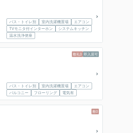
バス・トイレ別
室内洗濯機置場
エアコン
TVモニタ付インターホン
システムキッチン
温水洗浄便座
敷礼0
即入居可
バス・トイレ別
室内洗濯機置場
エアコン
バルコニー
フローリング
電気有
敷0