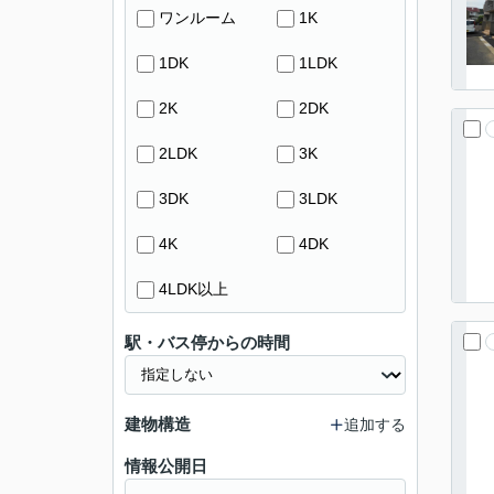
ワンルーム
1K
1DK
1LDK
2K
2DK
2LDK
3K
3DK
3LDK
4K
4DK
4LDK以上
駅・バス停からの時間
建物構造
追加する
情報公開日