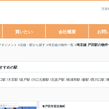
営業
買いたい
会社概要
お問
埼京線 戸田駅の物件
マネジメント
沿線・駅から探す
埼京線の物件一覧
すすめの駅
口駅
/
大宮駅
/
坂戸駅
/
川口元郷駅
/
北坂戸駅
/
南浦和駅
/
蕨駅
/
西川口駅
/
賃貸マンション
戸田市
笹目南町