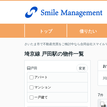
トップ
借りたい
さいたま市で不動産売買をご検討中なら合同会社スマイル
埼京線 戸田駅の物件一覧
お
戸田
変更
アパート
川
マンション
7
件
一戸建て