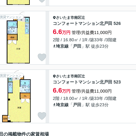
賃貸マンション
さいたま市南区
辻
コンフォートマンション北戸田 526
6.6
万円
管理/共益費11,000円
2階 / 16.80㎡ / 1R /築33年 /3階建
埼京線
「
戸田
」駅 徒歩23分
賃貸マンション
さいたま市南区
辻
コンフォートマンション北戸田 523
6.6
万円
管理/共益費11,000円
2階 / 18.00㎡ / 1R /築33年 /3階建
埼京線
「
戸田
」駅 徒歩23分
田の掲載物件の家賃相場