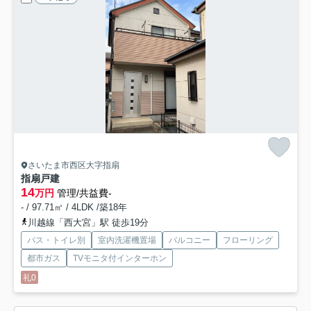
さいたま市西区大字指扇
指扇戸建
14
万円
管理/共益費-
- / 97.71㎡ / 4LDK /築18年
川越線「西大宮」駅 徒歩19分
バス・トイレ別
室内洗濯機置場
バルコニー
フローリング
都市ガス
TVモニタ付インターホン
礼0