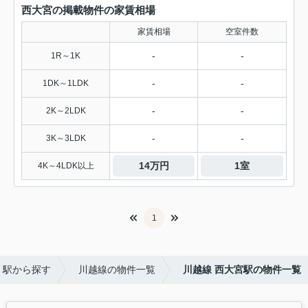
西大宮の掲載物件の家賃相場
家賃相場
空室件数
-
-
1R～1K
-
-
1DK～1LDK
-
-
2K～2LDK
-
-
3K～3LDK
14万円
1室
4K～4LDK以上
1
・駅から探す
川越線の物件一覧
川越線 西大宮駅の物件一覧