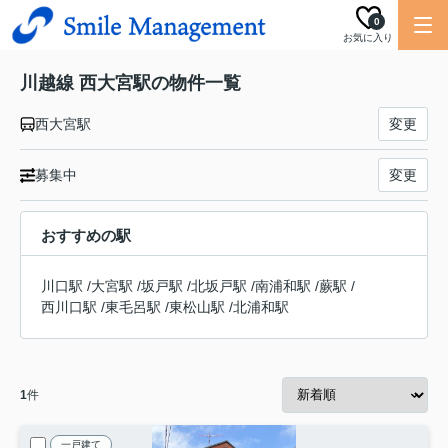
0
お気に入り
川越線 西大宮駅の物件一覧
西大宮駅
変更
募集中
変更
おすすめの駅
川口駅
/
大宮駅
/
坂戸駅
/
北坂戸駅
/
南浦和駅
/
蕨駅
/
西川口駅
/
東毛呂駅
/
東松山駅
/
北浦和駅
1
件
一戸建て