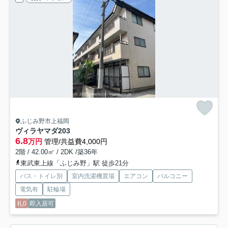
ふじみ野市上福岡
ヴィラヤマダ
203
6.8
万円
管理/共益費4,000円
2階 / 42.00㎡ / 2DK /築36年
東武東上線「ふじみ野」駅 徒歩21分
バス・トイレ別
室内洗濯機置場
エアコン
バルコニー
電気有
駐輪場
礼0
即入居可