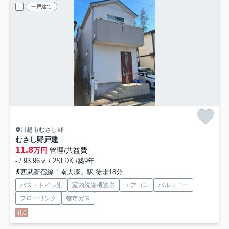
一戸建て
川越市むさし野
むさし野戸建
11.8
万円
管理/共益費-
- / 93.96㎡ / 2SLDK /築9年
西武新宿線「南大塚」駅 徒歩18分
バス・トイレ別
室内洗濯機置場
エアコン
バルコニー
フローリング
都市ガス
礼0