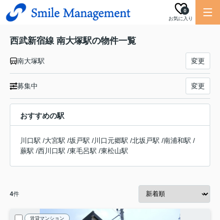
0
お気に入り
西武新宿線 南大塚駅の物件一覧
南大塚駅
変更
募集中
変更
おすすめの駅
川口駅
/
大宮駅
/
坂戸駅
/
川口元郷駅
/
北坂戸駅
/
南浦和駅
/
蕨駅
/
西川口駅
/
東毛呂駅
/
東松山駅
4
件
賃貸マンション