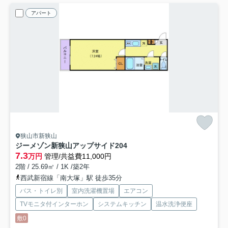
アパート
狭山市新狭山
ジーメゾン新狭山アップサイド
204
7.3
万円
管理/共益費11,000円
2階 / 25.69㎡ / 1K /築2年
西武新宿線「南大塚」駅 徒歩35分
バス・トイレ別
室内洗濯機置場
エアコン
TVモニタ付インターホン
システムキッチン
温水洗浄便座
敷0