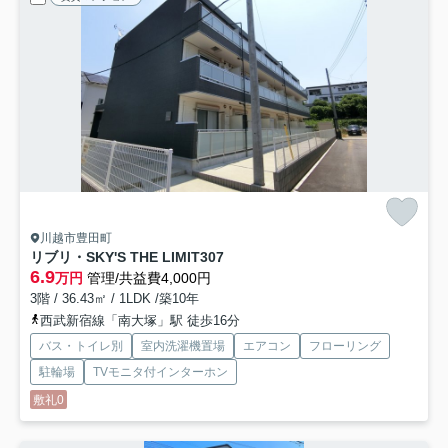
川越市豊田町
リブリ・SKY'S THE LIMIT
307
6.9
万円
管理/共益費4,000円
3階 / 36.43㎡ / 1LDK /築10年
西武新宿線「南大塚」駅 徒歩16分
バス・トイレ別
室内洗濯機置場
エアコン
フローリング
駐輪場
TVモニタ付インターホン
敷礼0