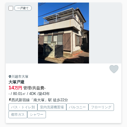
一戸建て
川越市大塚
大塚戸建
14
万円
管理/共益費-
- / 80.01㎡ / 4DK /築43年
西武新宿線「南大塚」駅 徒歩22分
バス・トイレ別
室内洗濯機置場
バルコニー
フローリング
都市ガス
シャワー