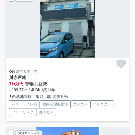
飯能市大字川寺
川寺戸建
15
万円
管理/共益費-
- / 99.77㎡ / 4LDK /築11年
西武池袋線「飯能」駅 徒歩10分
バス・トイレ別
室内洗濯機置場
エアコン
バルコニー
フローリング
都市ガス
賃貸マンション