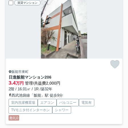
賃貸マンション
飯能市東町
日進飯能マンション
206
3.4
万円
管理/共益費2,000円
2階 / 16.01㎡ / 1R /築32年
西武池袋線「飯能」駅 徒歩9分
室内洗濯機置場
エアコン
バルコニー
電気有
TVモニタ付インターホン
シャワー
敷礼0