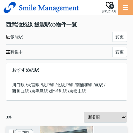
0
お気に入り
西武池袋線 飯能駅の物件一覧
飯能駅
変更
募集中
変更
おすすめの駅
川口駅
/
大宮駅
/
坂戸駅
/
北坂戸駅
/
南浦和駅
/
蕨駅
/
西川口駅
/
東毛呂駅
/
北浦和駅
/
東松山駅
3
件
一戸建て