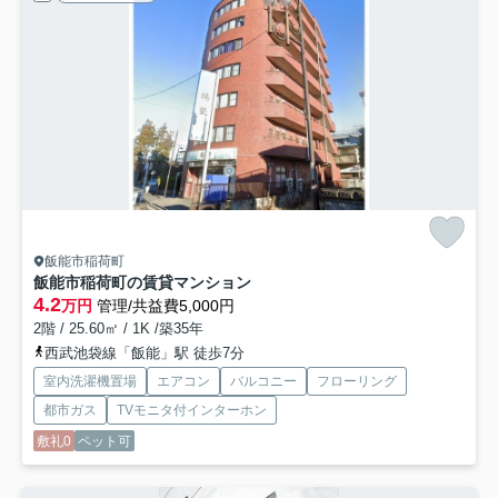
飯能市稲荷町
飯能市稲荷町の賃貸マンション
4.2
万円
管理/共益費5,000円
2階 / 25.60㎡ / 1K /築35年
西武池袋線「飯能」駅 徒歩7分
室内洗濯機置場
エアコン
バルコニー
フローリング
都市ガス
TVモニタ付インターホン
敷礼0
ペット可