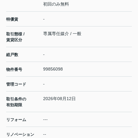
初回のみ無料
-
特優賃
専属専任媒介 / 一般
取引態様 /
賃貸区分
-
総戸数
99856098
物件番号
-
管理コード
2026年08月12日
取引条件の
有効期限
---
リフォーム
--
リノベーション