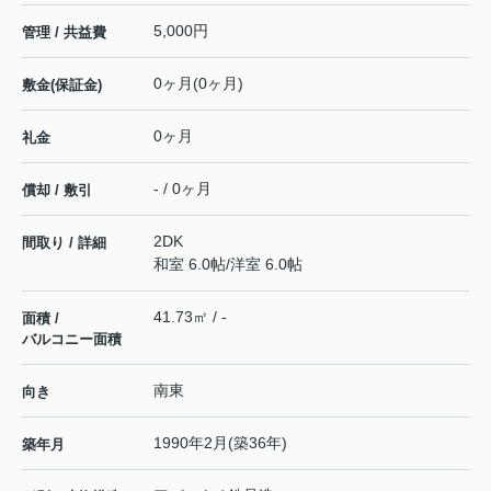
5,000円
管理 / 共益費
0ヶ月(0ヶ月)
敷金(保証金)
0ヶ月
礼金
- / 0ヶ月
償却 / 敷引
2DK
間取り / 詳細
和室 6.0帖
/
洋室 6.0帖
41.73㎡ / -
面積 /
バルコニー面積
南東
向き
1990年2月(築36年)
築年月