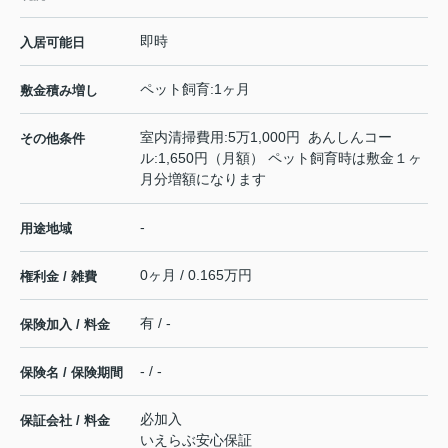
即時
入居可能日
ペット飼育:1ヶ月
敷金積み増し
室内清掃費用:5万1,000円 あんしんコー
その他条件
ル:1,650円（月額） ペット飼育時は敷金１ヶ
月分増額になります
-
用途地域
0ヶ月 / 0.165万円
権利金 / 雑費
有 / -
保険加入 / 料金
- / -
保険名 / 保険期間
必加入
保証会社 / 料金
いえらぶ安心保証