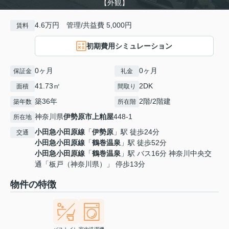
【外観】
4.6万円 管理/共益費 5,000円
賃料
初期費用シミュレーション
0ヶ月
0ヶ月
保証金
礼金
41.73㎡
2DK
面積
間取り
築36年
2階/2階建
築年数
所在階
神奈川県
伊勢原市
上粕屋
448-1
所在地
小田急小田原線
「
伊勢原
」駅 徒歩24分
交通
小田急小田原線
「
鶴巻温泉
」駅 徒歩52分
小田急小田原線
「
鶴巻温泉
」駅 バス16分 神奈川中央交
通「板戸（神奈川県）」 停歩13分
物件の特徴