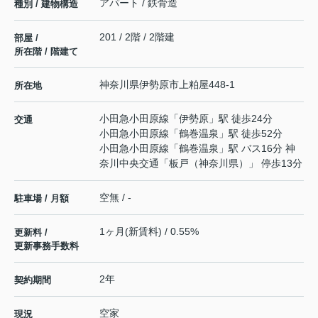
アパート / 鉄骨造
種別 / 建物構造
201 / 2階 / 2階建
部屋 /
所在階 / 階建て
神奈川県
伊勢原市
上粕屋
448-1
所在地
小田急小田原線
「
伊勢原
」駅 徒歩24分
交通
小田急小田原線
「
鶴巻温泉
」駅 徒歩52分
小田急小田原線
「
鶴巻温泉
」駅 バス16分 神
奈川中央交通「板戸（神奈川県）」 停歩13分
空無 / -
駐車場 / 月額
1ヶ月(新賃料) / 0.55%
更新料 /
更新事務手数料
2年
契約期間
空家
現況