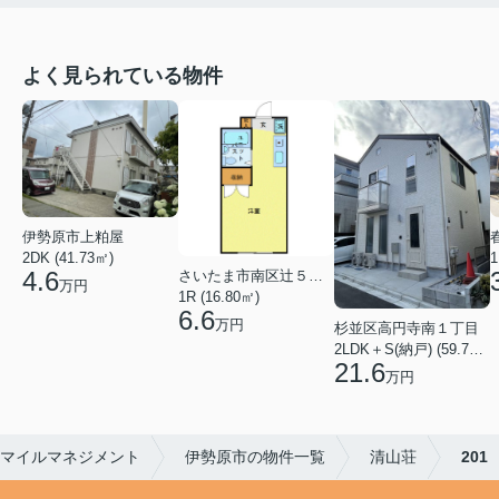
よく見られている物件
伊勢原市上粕屋
2DK (41.73㎡)
1
4.6
さいたま市南区辻５丁目
万円
1R (16.80㎡)
6.6
万円
杉並区高円寺南１丁目
2LDK＋S(納戸) (59.70㎡)
21.6
万円
マイルマネジメント
伊勢原市の物件一覧
清山荘
201