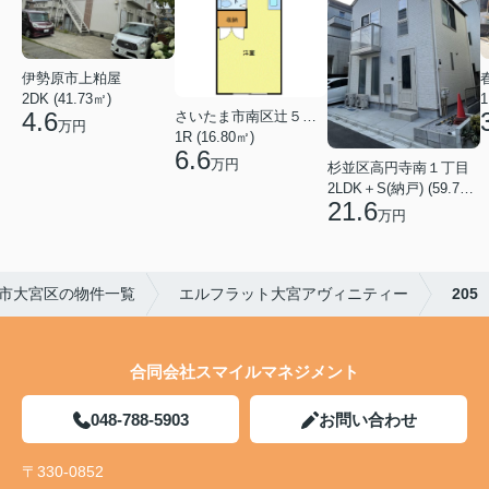
伊勢原市上粕屋
2DK (41.73㎡)
1
4.6
さいたま市南区辻５丁目
万円
1R (16.80㎡)
6.6
万円
杉並区高円寺南１丁目
2LDK＋S(納戸) (59.70㎡)
21.6
万円
市大宮区の物件一覧
エルフラット大宮アヴィニティー
205
合同会社スマイルマネジメント
048-788-5903
お問い合わせ
〒330-0852