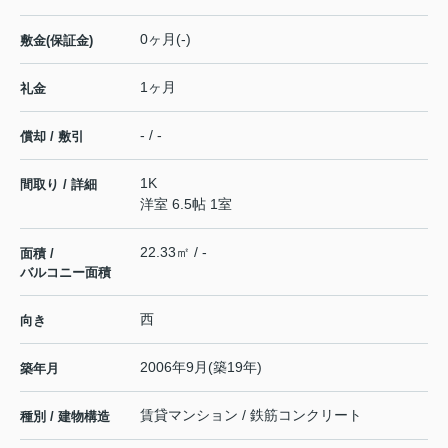
0ヶ月(-)
敷金(保証金)
1ヶ月
礼金
- / -
償却 / 敷引
1K
間取り / 詳細
洋室 6.5帖 1室
22.33㎡ / -
面積 /
バルコニー面積
西
向き
2006年9月(築19年)
築年月
賃貸マンション / 鉄筋コンクリート
種別 / 建物構造