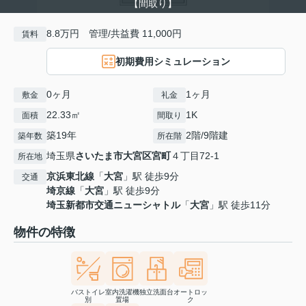
【間取り】
8.8万円 管理/共益費 11,000円
賃料
初期費用シミュレーション
0ヶ月
1ヶ月
敷金
礼金
22.33㎡
1K
面積
間取り
築19年
2階/9階建
築年数
所在階
埼玉県
さいたま市大宮区
宮町
４丁目72-1
所在地
京浜東北線
「
大宮
」駅 徒歩9分
交通
埼京線
「
大宮
」駅 徒歩9分
埼玉新都市交通ニューシャトル
「
大宮
」駅 徒歩11分
物件の特徴
バストイレ
室内洗濯機
独立洗面台
オートロッ
別
置場
ク