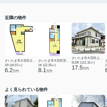
近隣の物件
さいたま市大宮区上小町
さいたま市大宮区土手町１丁目
さいたま市大宮区宮町５丁目
5LDK (121.32㎡)
1R (18.07㎡)
1K (22.35㎡)
1
17.5
万円
6.2
8.1
万円
万円
よく見られている物件