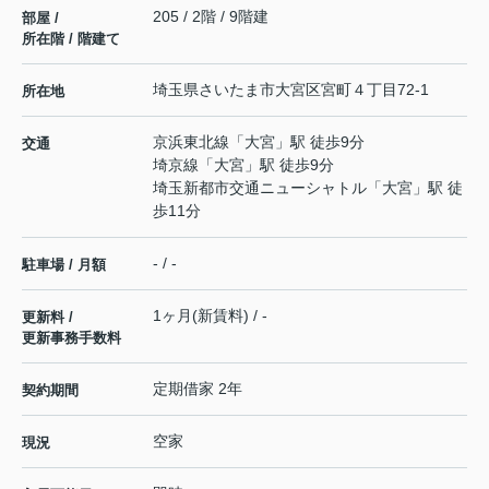
205 / 2階 / 9階建
部屋 /
所在階 / 階建て
埼玉県
さいたま市大宮区
宮町
４丁目72-1
所在地
京浜東北線
「
大宮
」駅 徒歩9分
交通
埼京線
「
大宮
」駅 徒歩9分
埼玉新都市交通ニューシャトル
「
大宮
」駅 徒
歩11分
- / -
駐車場 / 月額
1ヶ月(新賃料) / -
更新料 /
更新事務手数料
定期借家 2年
契約期間
空家
現況