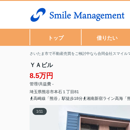
トップ
借りたい
さいたま市で不動産売買をご検討中なら合同会社スマイル
ＹＡビル
8.5万円
管理/共益費 -
埼玉県
熊谷市
本石
１丁目81
高崎線「熊谷」駅徒歩18分
湘南新宿ライン高海「熊
1
/
11