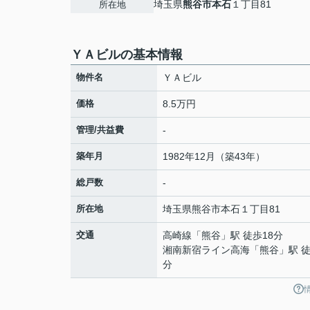
埼玉県
熊谷市
本石
１丁目81
所在地
ＹＡビルの基本情報
物件名
ＹＡビル
価格
8.5万円
管理/共益費
-
築年月
1982年12月（築43年）
総戸数
-
所在地
埼玉県
熊谷市
本石
１丁目81
交通
高崎線
「
熊谷
」駅 徒歩18分
湘南新宿ライン高海
「
熊谷
」駅 徒
分