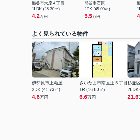
熊谷市大原４丁目
熊谷市石原
1LDK (28.30㎡)
2DK (45.00㎡)
1
4.2
5.5
4
万円
万円
よく見られている物件
伊勢原市上粕屋
さいたま市南区辻５丁目
杉並
2DK (41.73㎡)
1R (16.80㎡)
2LDK
4.6
6.6
21.6
万円
万円