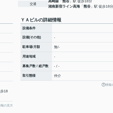
高崎線
「
熊谷
」駅 徒歩18分
交通
湘南新宿ライン高海
「
熊谷
」駅 徒歩18
ＹＡビルの詳細情報
設備条件
設備(その他)
-
駐車場/月額
無/-
用途地域
-
募集戸数 / 総戸数
- / -
取引態様
仲介
情報
歩18
情報の見方