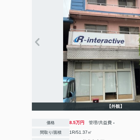
【外観】
8.5万円
管理/共益費
-
価格
1R/51.37㎡
間取り/面積