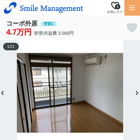
0
お気に入り
コーポ外原
空室1
4.7万円
管理/共益費 3,000円
1
/
21