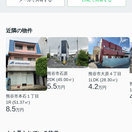
メールで共有する
LINEで共有する
近隣の物件
熊谷市石原
熊谷市大原４丁目
2DK (45.00㎡)
1LDK (28.30㎡)
5.5
4.2
万円
万円
1
熊谷市本石１丁目
1R (51.37㎡)
8.5
万円