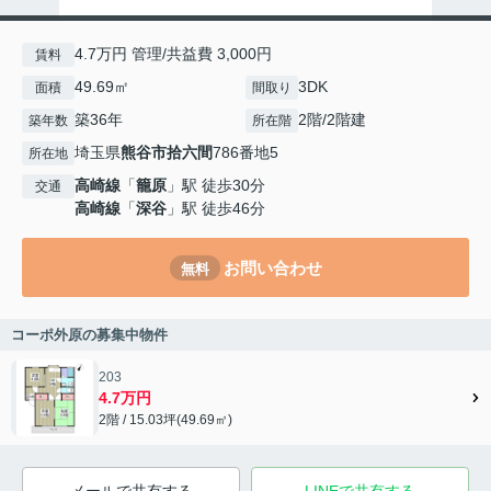
4.7万円 管理/共益費 3,000円
賃料
49.69㎡
3DK
面積
間取り
築36年
2階/2階建
築年数
所在階
埼玉県
熊谷市
拾六間
786番地5
所在地
高崎線
「
籠原
」駅 徒歩30分
交通
高崎線
「
深谷
」駅 徒歩46分
お問い合わせ
無料
コーポ外原の募集中物件
203
4.7万円
2階 / 15.03坪(49.69㎡)