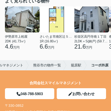
よく見られている物件
伊勢原市上粕屋
さいたま市南区辻５丁目
杉並区高円寺南１丁目
2DK (41.73㎡)
1R (16.80㎡)
2LDK＋S(納戸) (59.70㎡)
1
4.6
6.6
21.6
万円
万円
万円
ルマネジメント
熊谷市の物件一覧
籠原駅
コーポ外原
合同会社スマイルマネジメント
048-788-5903
お問い合わせ
〒330-0852