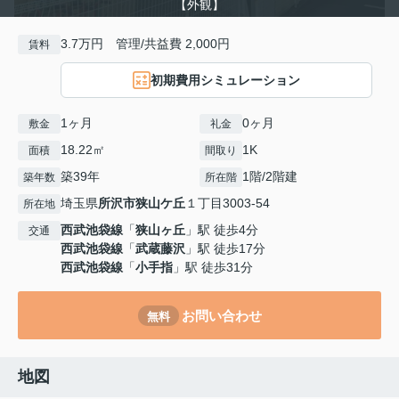
【外観】
3.7万円 管理/共益費 2,000円
賃料
初期費用シミュレーション
1ヶ月
0ヶ月
敷金
礼金
18.22㎡
1K
面積
間取り
築39年
1階/2階建
築年数
所在階
埼玉県
所沢市
狭山ケ丘
１丁目3003-54
所在地
西武池袋線
「
狭山ヶ丘
」駅 徒歩4分
交通
西武池袋線
「
武蔵藤沢
」駅 徒歩17分
西武池袋線
「
小手指
」駅 徒歩31分
お問い合わせ
無料
地図