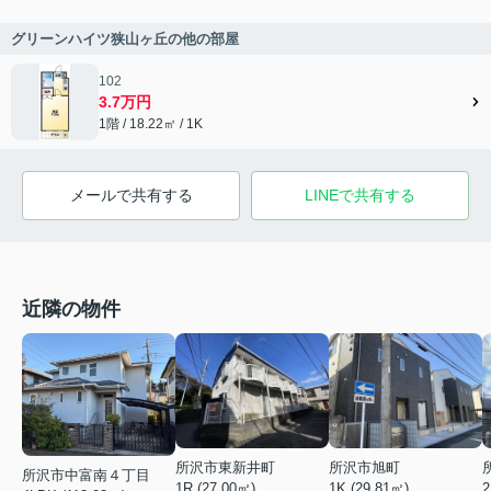
グリーンハイツ狭山ヶ丘の他の部屋
102
3.7万円
1階 / 18.22㎡ / 1K
メールで共有する
LINEで共有する
近隣の物件
所沢市東新井町
所沢市旭町
所沢市中富南４丁目
1R (27.00㎡)
1K (29.81㎡)
2