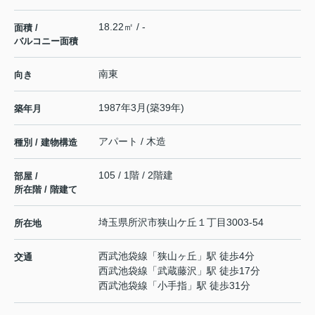
18.22㎡ / -
面積 /
バルコニー面積
南東
向き
1987年3月(築39年)
築年月
アパート / 木造
種別 / 建物構造
105 / 1階 / 2階建
部屋 /
所在階 / 階建て
埼玉県
所沢市
狭山ケ丘
１丁目3003-54
所在地
西武池袋線
「
狭山ヶ丘
」駅 徒歩4分
交通
西武池袋線
「
武蔵藤沢
」駅 徒歩17分
西武池袋線
「
小手指
」駅 徒歩31分