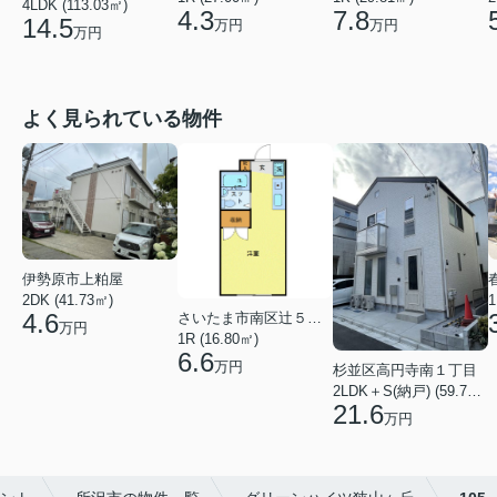
4LDK (113.03㎡)
4.3
7.8
14.5
万円
万円
万円
よく見られている物件
伊勢原市上粕屋
2DK (41.73㎡)
1
4.6
さいたま市南区辻５丁目
万円
1R (16.80㎡)
6.6
万円
杉並区高円寺南１丁目
2LDK＋S(納戸) (59.70㎡)
21.6
万円