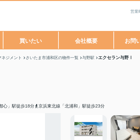
営業
買いたい
会社概要
お問
エクセラン与野Ⅰ
マネジメント
さいたま市浦和区の物件一覧
与野駅
都心」駅徒歩18分
京浜東北線「北浦和」駅徒歩23分