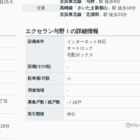
京浜東北線
「
与野
」駅 徒歩4分
目15-5
高崎線
「
さいたま新都心
」駅 徒歩18分
交通
京浜東北線
「
北浦和
」駅 徒歩23分
エクセラン与野Ⅰの詳細情報
設備条件
インターネット対応
オートロック
宅配ボックス
設備(その他)
-
駐車場/月額
-/-
用途地域
-
丁目
募集戸数 / 総戸数
- / 18戸
取引態様
仲介
情報
18分
分