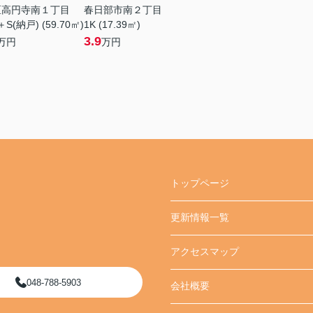
区高円寺南１丁目
春日部市南２丁目
＋S(納戸) (59.70㎡)
1K (17.39㎡)
3.9
万円
万円
トップページ
更新情報一覧
アクセスマップ
048-788-5903
会社概要