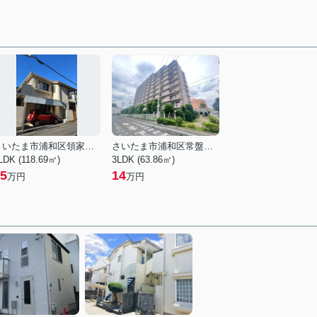
さいたま市浦和区領家７丁目
さいたま市浦和区常盤１０丁目
LDK (118.69㎡)
3LDK (63.86㎡)
5
14
万円
万円