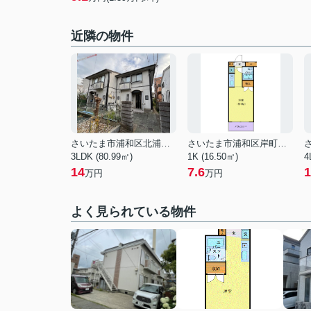
近隣の物件
さいたま市浦和区北浦和１丁目
さいたま市浦和区岸町３丁目
3LDK (80.99㎡)
1K (16.50㎡)
4
14
7.6
1
万円
万円
よく見られている物件