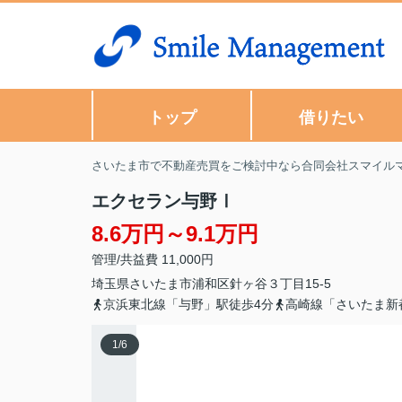
トップ
借りたい
さいたま市で不動産売買をご検討中なら合同会社スマイル
エクセラン与野Ⅰ
8.6万円～9.1万円
管理/共益費 11,000円
埼玉県
さいたま市浦和区
針ヶ谷
３丁目15-5
京浜東北線「与野」駅徒歩4分
高崎線「さいたま新
1
/
6