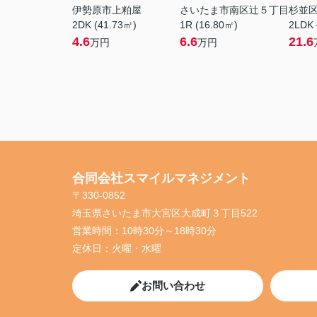
伊勢原市上粕屋
さいたま市南区辻５丁目
杉並
2DK (41.73㎡)
1R (16.80㎡)
2LDK
4.6
6.6
21.6
万円
万円
合同会社スマイルマネジメント
〒330-0852
埼玉県さいたま市大宮区大成町３丁目522
営業時間：
10時30分～18時30分
定休日：
火曜・水曜
お問い合わせ