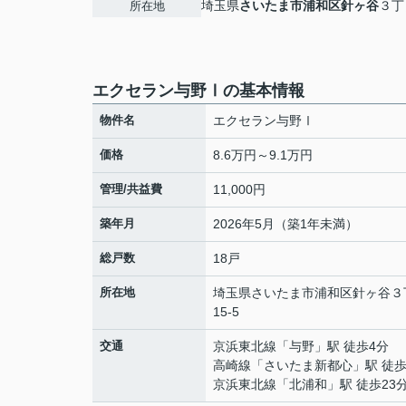
埼玉県
さいたま市浦和区
針ヶ谷
３丁
所在地
エクセラン与野Ⅰの基本情報
物件名
エクセラン与野Ⅰ
価格
8.6万円～9.1万円
管理/共益費
11,000円
築年月
2026年5月（築1年未満）
総戸数
18戸
所在地
埼玉県
さいたま市浦和区
針ヶ谷
３
15-5
交通
京浜東北線
「
与野
」駅 徒歩4分
高崎線
「
さいたま新都心
」駅 徒歩
京浜東北線
「
北浦和
」駅 徒歩23